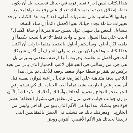
هذا الكتاب ليس إجراء تغيير فريد في حياتك فحسب، بل أن يكون
نقطة إنطلاق جديدة لبقية حياتك تعينك علي رفع مستواها بجميع
جوانبها الأساسية غلي مستويات أعلي، لقد كتبت هذا الكتاب ليوجد
تغييرات شاملة تجدد حياتك نحو الأفضل دائماً إن شاء الله.قد
يتساءل البعض هل سهيل عواد يعيش حياة متزنة أم حياة الكمال؟
اجيب علي هذا السؤال بجواب واحد فقط “لا” فأنا لست حكيماً أو
داهية لكن أحاول وسأستمر أحاول بالضبط مثلما حاولت أن أكتب
هذا الكتاب، وها هو الآن بين يديك، ولي الشرف أن أكون شريكك
أنت في أفضل ما تعلمت وجربت، أنها فرصة تسعدني وتثيرني بل
هي جزء من رسالتي في الحياة.إن لاعب الجمباز الذي يأتي من بعيد
يركض ثم يقفز بواسطة جهاز ضغط يرفعه للأعلي ثم ينزل هذا
اللاعب بدقة متناهية علي العارضة فاتحاً ذراعية ليوازن نفسه قبل
أن يسير علي العارضة يشبه تماماً لعبة الحياة، إنك كي تستمر في
الحياة نحو النجاح وتحقيق أهدافك وآمالك وأحلامك، لا بد لك أولاً أن
توازن جوانب حياتك حتي تتزن ثم تنطلق في مشوار العطاء.”أعظم
قوة دفع يمكنك ابتداعها هي الألم الذي ينبع من الداخل وليس من
الخارج…. ومعرفتك بأنك قد فشلت في العيش بالمقاييس التي
تريدها لحياتك هو الألم الأقصي” أنتوني روبنز