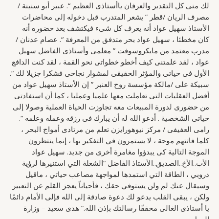
لك منى كل التقدير والعرفان ياأستاذى العظيم “. عبير أبو سنينة /
مصرف الريان /قطر ” يشعر المتدرب قبل دخوله إلى محاضرات
الأستاذ سهيل عواد أنه يعرف كل شىء فيكتشف بعد حضوره أنه
كان مخطئا ، سهيل عواد بحر متدفق من المعرفة “. عصام عدنان /
مدرب معتمد من مايكروسوفت ” معلمى وأستاذى الفاضل سهيل
عواد ، لقد علمتنى كيف أخطو خطواتى نحو القمة ، لقد كنت الدافع
الأول فى حياتى والمؤثر الحقيقى لمشوار نجاحى فشكرا جزيلا لك “.
سبيكة على /مالكة مؤسسة روح العنبر ” إن الأستاذ سهيل عواد من
أفضل العقليات التى تعاملت معها علميا وعمليا ، كما أن استفادتى
من حضورى لدورة المبيعات معه تجاوزت الحياة العملية وصولا إلى
حياتى الشخصية . أدعو الله له أن يبارك فى رزقه وعمله وعلمه “.
رامى العفيفى / مركز نيوهورايزن تعلم من مرتادى أمواج البحر ،
كلما فاتتهم موجة ، لا يستمرون في التفكير بها ، إنما ينتظرون
الموجة التالية كى يبدؤوا مغامرة أخرى من جديد. سهيل عواد
الأب..الأخ..الصديق..الأستاذ الفاضل “الشعلة التي استنيرها لرؤية
دروبي ، الطاقة التي استمدها لمواجهة مصاعب حياتي ، ماقيل
وسيقال عنك لم ولن يستوفي حقك ، فأحياناً يعجز القلم عن التعبير
ولكن ، يبقى القلب يدعو لك دعوة صادقة إلى الله فإلى الأمام دائمًا
يا أستاذى الغالى محققًا رسالتك بإذن الله.” هدى سعيد – وزارة
العمل