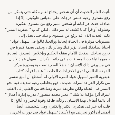
.أثبت العلم الحديث أن أي شخص يحتاج لعمره كله حتى يتمكن من
رفع مستوى وعيه خمس درجات على مقياس هاوكينز ، إلا إذا
صادفه حدث هز كيانه أو شخص مميز رفع من مستوى تفكيره
وسلوكه أو قرأ كتابا كشف له سر ذلك ، ليكن كتاب ” عبقرية التميز ”
ذلك الحدث الذى قد يرفع من مستوى وعيك حتى تصل إلى
مستويات مؤثرة فى الحياة إيجابيا وواقعيا. قالوا فى سهيل عواد ”
أحيانا يصادفك إنسان يؤثر فيك ويتأثر بك ، ويبقى بصمة كبيرة في
تاريخ نجاحك ،يدفعك للأمام بعقله الحكيم وبإخلاص الصديق الصادق
، ومهما تباعدت المسافات يبقى دائما بذكراك ، سهيل عواد لا زال
فى مسيرتى ذلك الإنسان “. د.هلا السعيد /صاحبة ومديرة مركز
الدوحة العالمى لذوى الاحتياجات الخاصة ” عندما قرأت كتاب
عبقرية التميز لسهيل عواد للمرة الأولى لم أستطع أن أمنع نفسى
من تكرار القراءة لمرات عديدة ، فهو يخاطب رغبة شديدة فينا نحو
التميز فى الحياة ولكن بطريقة متزنة وصادقة من القلب إلى القلب
ليترك أثرا مؤكدا بلا شك “. معتز محمد منصور / مدرب إدارة أعمال ”
أنا دائما أتفاءل بهذا الإنسان ، وكأنه طاقة وقوة للخير ولا أبالغ إذا
قلت أنه غير فى تفكيرى الكثير والكثير ، وفى شخصيتى أيضا ،
أتمنى أن أكرر تجربتى مع الأستاذ /سهيل عواد فى دورات أخرى ،